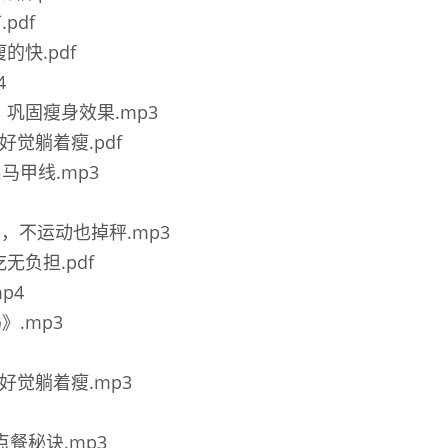
pdf
的快.pdf
4
情绪，巩固瘦身效果.mp3
睡好觉躺着瘦.pdf
出马甲线.mp3
饮食法，不运动也掉秤.mp3
吃无负担.pdf
p4
》.mp3
睡好觉躺着瘦.mp3
点餐秘诀.mp3