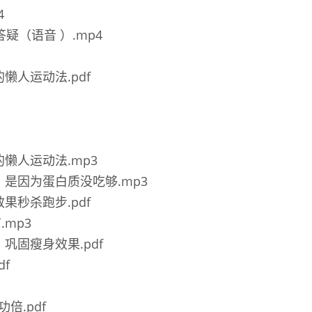
4
播答疑（语音 ）.mp4
适的懒人运动法.pdf
舒适的懒人运动法.mp3
不下来，是因为蛋白质没吃够.mp3
肥效果秒杀跑步.pdf
.mp3
绪，巩固瘦身效果.pdf
df
功倍.pdf