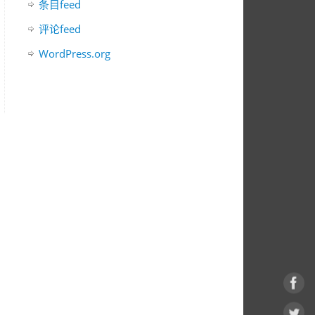
条目feed
评论feed
WordPress.org