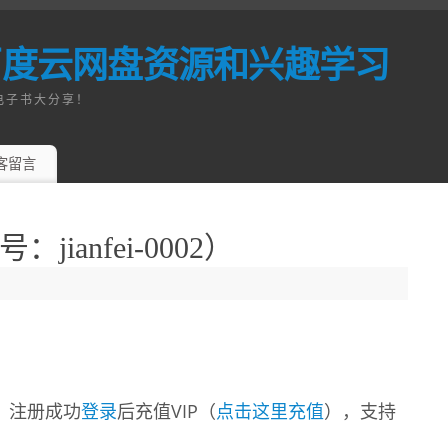
百度云网盘资源和兴趣学习
电子书大分享！
客留言
anfei-0002）
，注册成功
登录
后充值VIP（
点击这里充值
），支持