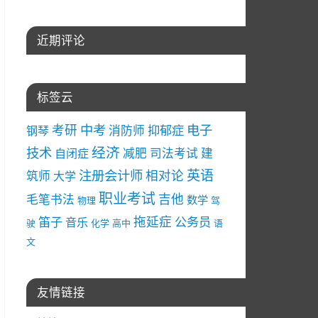
近期评论
标签云
中考
电子
考研
消防师
抑郁症
钢琴
经济
技术
减肥
司法考试
建
自闭症
注册会计师
英语
相对论
筑师
大学
职业考试
吉他
毛笔书法
数学
物理
驾
拖延症
笛子
公务员
音乐
驶
化学
高中
语
文
友情链接