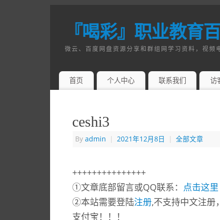
『喝彩』职业教育
微云、百度网盘资源分享和群组网学习资料，视频
首页
个人中心
联系我们
访
ceshi3
By
admin
|
2021年12月8日
|
全部文章
+++++++++++++++
①文章底部留言或QQ联系：
点击这里
②本站需要登陆
注册
,不支持中文注册
支付宝！！！