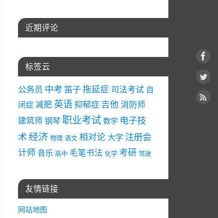
近期评论
标签云
中考
拖延症
公务员
笛子
司法考试
自
英语
吉他
减肥
抑郁症
消防师
闭症
职业考试
电子技
建筑师
钢琴
数学
经济
术
注册会
相对论
大学
物理
语文
计师
考研
毛笔书法
音乐
高中
化学
驾驶
友情链接
网站地图